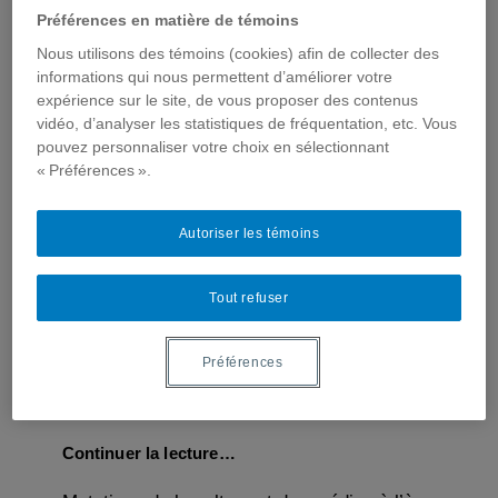
par l’Agence nationale de la recherche (ANR)
Préférences en matière de témoins
(France) (2015-2018) Chercheur
Nous utilisons des témoins (cookies) afin de collecter des
informations qui nous permettent d’améliorer votre
Continuer la lecture…
expérience sur le site, de vous proposer des contenus
vidéo, d’analyser les statistiques de fréquentation, etc. Vous
Critique, sciences sociales et études en
pouvez personnaliser votre choix en sélectionnant
« Préférences ».
communication
Projet de recherche sur les rapports entre
Autoriser les témoins
critique, sciences sociales et études en
communication. En lien avec les activités du
Tout refuser
CRICIS (axe Épistémologies et théories
critiques de la culture et de la communication).
Nos sociétés sont caractérisées par des
Préférences
inégalités
Continuer la lecture…