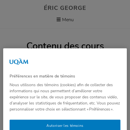
Skip
ÉRIC GEORGE
to
content
Menu
Contenu des cours
Approches sociopolitiques en communication
(EDM 7019)
Préférences en matière de témoins
Nous utilisons des témoins (cookies) afin de collecter des
Approches théoriques en communication
informations qui nous permettent d’améliorer votre
médiatique (EDM 7020)
expérience sur le site, de vous proposer des contenus vidéo,
d’analyser les statistiques de fréquentation, etc. Vous pouvez
Approches théoriques en communication
personnaliser votre choix en sélectionnant « Préférences ».
médiatique (EDM 7020)
Autoriser les témoins