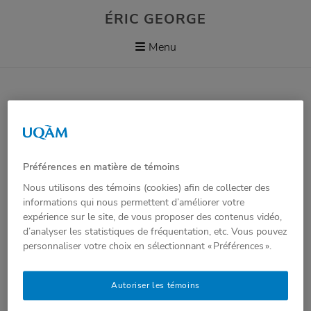
Skip
ÉRIC GEORGE
to
content
Menu
Professeur titulaire à l’École des médias de la
Faculté de communication de l’Université du
Québec à Montréal (UQAM)
Préférences en matière de témoins
Nous utilisons des témoins (cookies) afin de collecter des
Directeur du Centre de recherche interuniversitaire
informations qui nous permettent d’améliorer votre
sur la communication, l’information et la société
expérience sur le site, de vous proposer des contenus vidéo,
d’analyser les statistiques de fréquentation, etc. Vous pouvez
(CRICIS)
personnaliser votre choix en sélectionnant « Préférences ».
Membre du Collège des nouveaux chercheurs et
Autoriser les témoins
créateurs en Arts et Sciences de la Société Royale